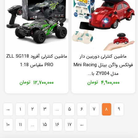
ماشین کنترلی دوربین دار
ماشین کنترلی آفرود ZLL SG118
فولکس واگن بیتل Mini Racing
PRO مقیاس 1:18
مدل ZY004 با...
۴,۹۰۰,۰۰۰
تومان
۱۲,۷۰۰,۰۰۰
تومان
→
۱
۲
۳
…
۵
۶
۷
۸
۹
۱۰
۱۱
…
۱۵
۱۶
۱۷
←