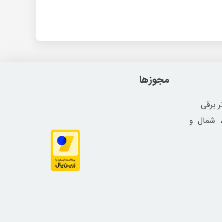
مجوزها
ر برقی
، شمال و