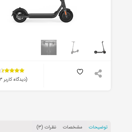
۳
امتیاز
(دیدگاه کاربر
۳
۴.۳۳
از ۵
امتیاز
مشتری
توضیحات
مشخصات
نظرات (۳)