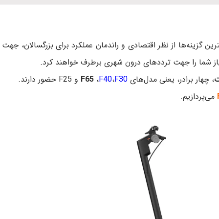
ته‌دار سگوی ناین بات سری F، یکی از بهترین گزینه‌ها از نظر اقتصادی و راندمان عملکرد ب
یاز شما را جهت ترددهای درون شهری برطرف خواهند کرد.
، چهار برادر، یعنی مدل‌های
F30
،
F40
،
F65
و F25 حضور دارند.
می‌پردازیم.