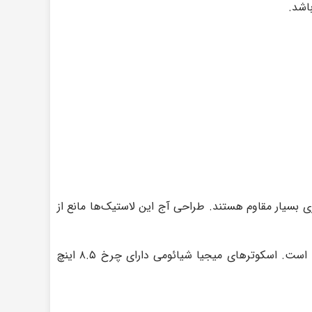
مقابل پنچری بسیار مقاوم هستند. طراحی آج این لاستیک‌ها مانع از
دارند در سایز چرخ آنها است. اسکوترهای میجیا شیائومی دارای چرخ ۸.۵ اینچ