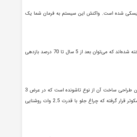
کی EABS و چرخ عقب مجهز به ترمز دیسکی شده است. واکنش این سیستم به فرمان شما یک
باتری‌ اسکوتر برقی F25 دارای ظرفیت جریان دهی 7650 میلی آمپر است. این باتری از باکیفیت‌ترین سلول‌های لیتیوم یون ساخته شده‌اند که می‌توان بعد از 5 سال تا 70 درصد بازدهی
از فولاد مقاوم ساخته شده است که می‌تواند تا وزن 120 کیلوگرم را تحمل کند. همچنین طراحی ساخت آن از نوع تاشونده است که در عرض 3
ثانیه می‌توان آن را جمع کرد و با خود به هرجایی برد. همچنین جهت ایمنی و زیبایی بیشتر چراغ‌های LED در جلو و عقب اسکوتر قرار گرفته که چراغ جلو با قدرت 2.5 وات روشنایی