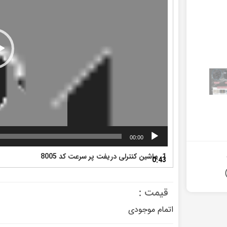
00:00
۰
1. ماشین کنترلی دریفت پر سرعت کد 8005
0:43
قیمت :
اتمام موجودی